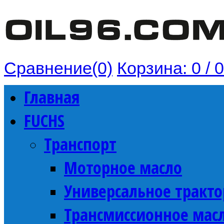
Сравнение(0)
Корзина:
0 / 
Главная
FUCHS
Транспорт
Моторное масло
Универсальное тракто
Трансмиссионное мас