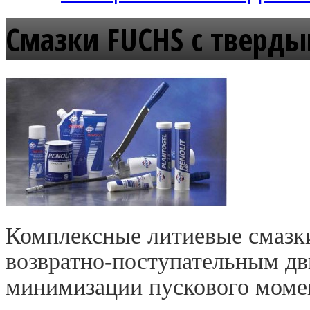
Смазки FUCHS с тверд
Комплексные литиевые смазк
возвратно-поступательным д
минимизации пускового момен