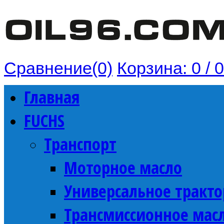
Сравнение(0)
Корзина:
0 / 
Главная
FUCHS
Транспорт
Моторное масло
Универсальное тракто
Трансмиссионное мас